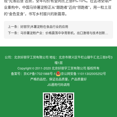
现“先落后涨”态势，全年均价有望同比上涨8%-10%。在这场全球产
业重构中，中国马铃薯淀粉正从“跟跑者”迈向“领跑者”，用一粒土豆
的“金色变身”，书写乡村振兴的新篇章。
上一条：
好丽宇|木薯淀粉在食品行业的应用
下一条：
马铃薯淀粉产业：价格震荡中孕育新机，出口激增与技术创新双轮驱动
公司：北京好丽宇工贸有限公司 地址：北京市顺义区牛栏山镇牛汇北三街9号3
幢1层
Copyright © 2011-2020 北京好丽宇工贸有限公司 版权所有
备案号：京ICP备17021988号-1
京公网安备 11011302005252号
严格的品控，保证出品质量，产品质量好
JS通用代码调用