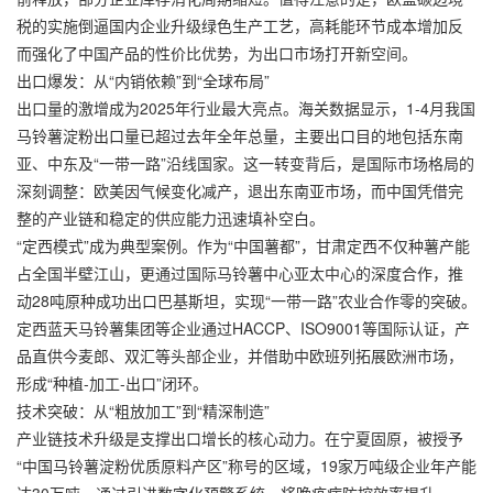
税的实施倒逼国内企业升级绿色生产工艺，高耗能环节成本增加反
而强化了中国产品的性价比优势，为出口市场打开新空间。
出口爆发：从“内销依赖”到“全球布局”
出口量的激增成为2025年行业最大亮点。海关数据显示，1-4月我国
马铃薯淀粉出口量已超过去年全年总量，主要出口目的地包括东南
亚、中东及“一带一路”沿线国家。这一转变背后，是国际市场格局的
深刻调整：欧美因气候变化减产，退出东南亚市场，而中国凭借完
整的产业链和稳定的供应能力迅速填补空白。
“定西模式”成为典型案例。作为“中国薯都”，甘肃定西不仅种薯产能
占全国半壁江山，更通过国际马铃薯中心亚太中心的深度合作，推
动28吨原种成功出口巴基斯坦，实现“一带一路”农业合作零的突破。
定西蓝天马铃薯集团等企业通过HACCP、ISO9001等国际认证，产
品直供今麦郎、双汇等头部企业，并借助中欧班列拓展欧洲市场，
形成“种植-加工-出口”闭环。
技术突破：从“粗放加工”到“精深制造”
产业链技术升级是支撑出口增长的核心动力。在宁夏固原，被授予
“中国马铃薯淀粉优质原料产区”称号的区域，19家万吨级企业年产能