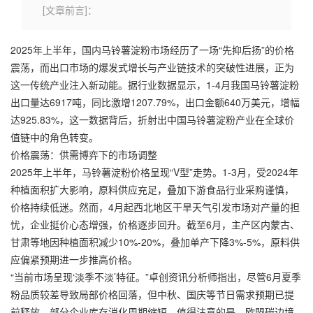
[文章前言]：
2025年上半年，国内
马铃薯淀粉
市场经历了一场“先抑后扬”的价格
震荡，而出口市场的爆发式增长与产业链技术的突破性进展，正为
这一传统产业注入新动能。据行业数据显示，1-4月我国
马铃薯淀粉
出口量达6917吨，同比激增1207.79%，出口金额640万美元，增幅
达925.83%，这一数据背后，折射出中国马铃薯淀粉产业在全球价
值链中的角色转变。
价格震荡：供需博弈下的市场调整
2025年上半年，马铃薯淀粉价格呈现“V型”走势。1-3月，受2024年
种植面积扩大影响，原料供应充足，叠加下游食品行业采购谨慎，
价格持续低迷。然而，4月起西北地区干旱天气引发市场对产量的担
忧，企业挺价心态增强，价格逐步回升。截至6月，主产区内蒙古、
甘肃等地因种植面积减少10%-20%，叠加单产下降3%-5%，原料供
应偏紧预期进一步推高价格。
“当前市场呈现‘淡季不淡’特征。”卓创资讯分析师指出，尽管6月夏季
粉品质较差导致局部价格回落，但中秋、国庆等节日需求预期已提
前释放，部分企业库存消化周期缩短。值得注意的是，欧盟碳边境