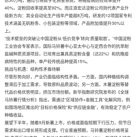
达30万吨，通过引进数字化预警系统，将晚疫病防控效率提升
40%，淀粉回收率提高至92%。而庄浪宏达淀粉公司则代表产业升
级新方向：其全自动化生产线年产能超8万吨，研发的12项国家专利
技术涵盖无矾粉条、小包装淀粉等领域，产品附加值提升30%以
上。
“技术壁垒的突破让中国淀粉从‘低价竞争’转向‘质量取胜’。”中国淀粉
工业协会专家表示，国际马铃薯中心亚太中心与定西合作的抗旱耐
盐碱种质资源项目，已培育出兼具高淀粉含量（达22%）和抗晚疫
病特性的新品种，单产较传统品种提高15%。
挑战与机遇：结构性矛盾待解
尽管形势向好，产业仍面临结构性矛盾。一方面，国内种植结构调
整滞后于加工需求，导致原料品质波动；另一方面，木薯淀粉等替
代品价格优势明显，挤压市场份额。新华指数研究院发布的《全球
马铃薯行情分析》指出，需通过“区域协作+金融工具”化解风险，例
如围场地区推出的“目标价格保险”和“供应链金融”，有效稳定了农户
种植收益。
展望下半年，随着9月新薯上市，价格或面临短期下行压力，但节日
需求和出口增长将形成支撑。行业普遍预期，马铃薯淀粉价格将呈