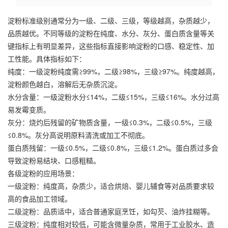
淀粉标准级别通常分为一级、二级、三级，等级越高，杂质越少，
品质越优。不同等级的淀粉在纯度、水分、灰分、蛋白质含量等关
键指标上有明显差异，这些指标直接影响淀粉的口感、稳定性、加
工性能。具体指标如下：
纯度：一级淀粉纯度需≥99%，二级≥98%，三级≥97%。纯度越高，
淀粉颜色越白，溶解后无杂质沉淀。
水分含量：一级淀粉水分≤14%，二级≤15%，三级≤16%。水分过高
易发霉变质。
灰分：烧灼后残留的矿物质含量，一级≤0.3%，二级≤0.5%，三级
≤0.8%。灰分高说明原料清洗或加工不彻底。
蛋白质残留：一级≤0.5%，二级≤0.8%，三级≤1.2%。蛋白质过多会
导致淀粉易结块、口感粗糙。
各级淀粉的应用场景：
一级淀粉：纯度高，杂质少，适合烘焙、婴儿辅食等对品质要求较
高的食品加工领域。
二级淀粉：品质适中，适合普通家庭烹饪，如勾芡、油炸挂糊等。
三级淀粉：纯度相对较低，可能含微量杂质，常用于工业胶水、造