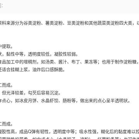
]：
原料来源分为谷类淀粉、薯类淀粉、豆类淀粉和其他蔬菜类淀粉四大类，
中提取。
状，黏性中等，透明度较低，凝胶性较弱。
食品加工中的增稠剂，如汤类、酱汁、布丁、果冻等；也用于制作淀粉糖
还适合挂糊上浆，油炸后口感酥脆。
工而成。
，但光泽较差，勾芡后容易沉淀。
作点心，如冰皮月饼、水晶虾饺、肠粉等，做出来的点心呈半透明状。
工而成。
凝胶性高，成品Q弹有韧性，透明度中等；吸水性强，糊化后的黏度难以