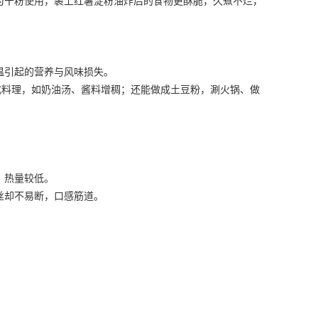
为干粉使用，裹上
红薯淀粉
油炸后的食物更酥脆，久煮不烂，
温引起的营养与风味损失。
式料理，如奶油汤、酱料增稠；还能做成土豆粉，涮火锅、做
，热量较低。
丝却不易断，口感筋道。