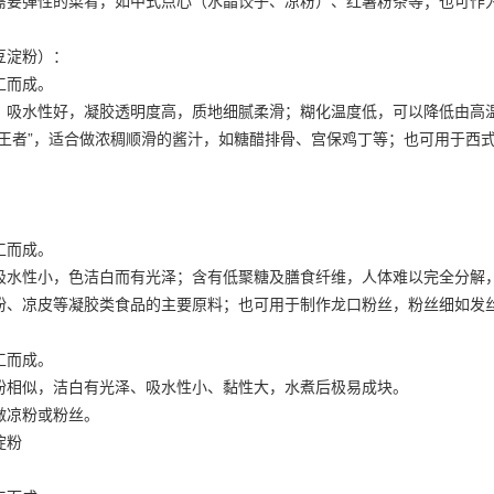
需要弹性的菜肴，如中式点心（水晶饺子、凉粉）、红薯粉条等；也可作
豆淀粉）：
工而成。
，吸水性好，凝胶透明度高，质地细腻柔滑；糊化温度低，可以降低由高
“王者”，适合做浓稠顺滑的酱汁，如糖醋排骨、宫保鸡丁等；也可用于西
工而成。
吸水性小，色洁白而有光泽；含有低聚糖及膳食纤维，人体难以完全分解
粉、凉皮等凝胶类食品的主要原料；也可用于制作龙口粉丝，粉丝细如发
工而成。
粉相似，洁白有光泽、吸水性小、黏性大，水煮后极易成块。
做凉粉或粉丝。
淀粉