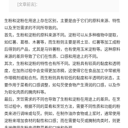
[文章前言]：
生粉和淀粉在用途上存在区别，主要是由于它们的原料来源、特性
以及烹饪需求的不同所导致的。
首先，生粉和淀粉的原料来源不同。淀粉可以从多种植物中提取，
如红薯、葛根、木薯等，而生粉则主要是将土豆、红薯等加工成粉
后得到的产品，尤其是马铃薯粉，也有使用
玉米淀粉
等。这种原料
来源的差异导致了它们在性质、口感和用途上的不同。
其次，生粉和淀粉的特性也有所不同。淀粉具有较高的黏度和透明
度，在加热过程中会变得更加浓稠，这使得它在食品加工中常被用
作增稠剂或粘合剂。而生粉则具有较低的黏度和半透明的状态，主
要作用于菜肴的口感调整，如勾芡使食物产生滑润的口感，以及作
为软化肉质的腌肉料等。
最后，烹饪需求的不同也导致了生粉和淀粉在用途上的差异。在烹
饪过程中，根据不同的菜肴和烹饪方法，需要不同性质和功能的粉
类来进行调味或勾芡。例如，在制作油炸食物或上浆时，通常使用
淀粉来增加食材的黏性和口感；而在需要勾芡或腌制肉类时，则更
多地使用生粉来调整菜肴的口味和外观。