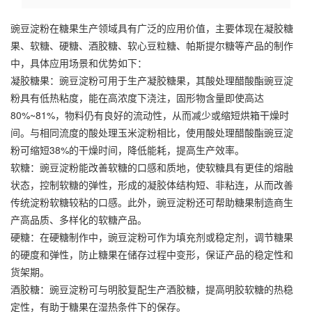
豌豆淀粉在糖果生产领域具有广泛的应用价值，主要体现在凝胶糖
果、软糖、硬糖、酒胶糖、软心豆粒糖、帕斯提尔糖等产品的制作
中，具体应用场景和优势如下：
凝胶糖果：豌豆淀粉可用于生产凝胶糖果，其酸处理醋酸酯豌豆淀
粉具有低热粘度，能在高浓度下浇注，固形物含量即使高达
80%~81%，物料仍有良好的流动性，从而减少或缩短烘箱干燥时
间。与相同流度的酸处理
玉米淀粉
相比，使用酸处理醋酸酯豌豆淀
粉可缩短38%的干燥时间，降低能耗，提高生产效率。
软糖：豌豆淀粉能改善软糖的口感和质地，使软糖具有更佳的熔融
状态，控制软糖的弹性，形成的凝胶体结构短、非粘连，从而改善
传统淀粉软糖较粘的口感。此外，豌豆淀粉还可帮助糖果制造商生
产高品质、多样化的软糖产品。
硬糖：在硬糖制作中，豌豆淀粉可作为填充剂或稳定剂，调节糖果
的硬度和弹性，防止糖果在储存过程中变形，保证产品的稳定性和
货架期。
酒胶糖：豌豆淀粉可与明胶复配生产酒胶糖，提高明胶软糖的热稳
定性，有助于糖果在湿热条件下的保存。