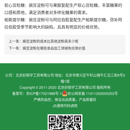
软心豆粒糖：豌豆淀粉可与果胺复配生产软心豆粒糖，丰富糖果的
口感和质地，满足消费者对多样化糖果的需求。
帕斯提尔糖：豌豆淀粉可与阿拉伯胶复配生产帕斯提尔糖，弥补阿
拉伯胶受季节影响大的缺陷，且具有明显的价格优势。
上一条：
豌豆淀粉的成本比其他淀粉高多少呢
下一条：
豌豆淀粉在哪些食品加工领域有应用价值
公司：北京好丽宇工贸有限公司 地址：北京市顺义区牛栏山镇牛汇北三街9号3
幢1层
Copyright © 2011-2020 北京好丽宇工贸有限公司 版权所有
备案号：京ICP备17021988号-1
京公网安备 11011302005252号
严格的品控，保证出品质量，产品质量好
JS通用代码调用