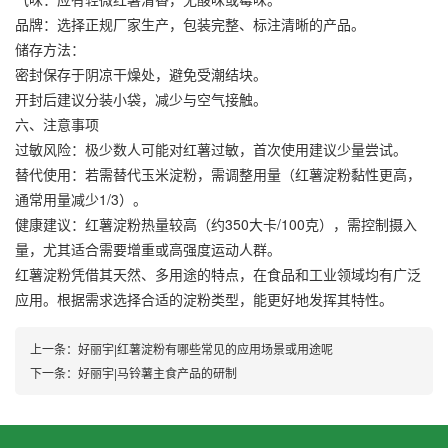
品牌：选择正规厂家生产，包装完整、标注清晰的产品。
储存方法：
密封保存于阴凉干燥处，避免受潮结块。
开封后建议分装小袋，减少与空气接触。
六、注意事项
过敏风险：极少数人可能对红薯过敏，首次使用建议少量尝试。
替代使用：若需替代玉米淀粉，需调整用量（红薯淀粉黏性更高，
通常用量减少1/3）。
健康建议：红薯淀粉热量较高（约350大卡/100克），需控制摄入
量，尤其适合需要增重或高强度运动人群。
红薯淀粉凭借其天然、多用途的特点，在食品和工业领域均有广泛
应用。根据需求选择合适的淀粉类型，能更好地发挥其特性。
上一条：
好丽宇|红薯淀粉有哪些常见的应用场景或用途呢
下一条：
好丽宇|马铃薯主食产品的研制