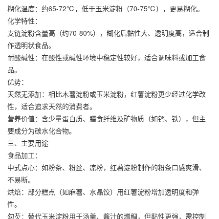
糊化温度：约65-72℃，低于
玉米淀粉
（70-75℃），更易糊化。
化学特性：
支链淀粉含量高（约70-80%），糊化后黏性大、透明度高，适合制
作透明状食品。
耐酸碱性：在酸性或碱性环境中稳定性较好，适合调味料或加工食
品。
优势：
天然无添加：相比木薯淀粉或玉米淀粉，红薯淀粉更少经过化学改
性，适合追求天然的消费者。
营养价值：含少量蛋白质、膳食纤维及矿物质（如钙、铁），但主
要成分为碳水化合物。
三、主要用途
食品加工：
中式点心：如粉条、粉丝、凉粉，红薯淀粉制作的粉条口感爽滑、
不易断。
烘焙：部分糕点（如麻薯、水晶饺）用红薯淀粉增加透明度和弹
性。
勾芡：替代玉米淀粉用于汤羹、酱汁的增稠，但黏性更强，需控制