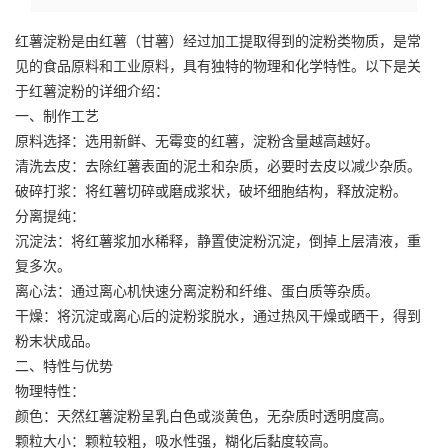
红薯淀粉
是由红薯（甘薯）经过加工提取得到的淀粉类物质，是常
见的食品原料和工业原料，具有独特的物理和化学特性。以下是关
于
红薯淀粉
的详细介绍：
一、制作工艺
原料选择：选用新鲜、无霉变的红薯，淀粉含量越高越好。
清洗去皮：去除红薯表面的泥土和杂质，必要时去皮以减少杂质。
破碎打浆：将红薯切碎或磨成浆状，破坏细胞结构，释放淀粉。
分离提纯：
沉淀法：将红薯浆加水稀释，静置使淀粉沉淀，倒掉上层清液，重
复多次。
离心法：通过离心机快速分离淀粉和纤维、蛋白质等杂质。
干燥：将沉淀或离心后的淀粉浆脱水，通过热风干燥或晒干，得到
粉末状成品。
二、特性与优势
物理特性：
颜色：天然红薯淀粉呈乳白色或淡黄色，无杂质时透明度高。
颗粒大小：颗粒较粗，吸水性强，糊化后黏度较高。