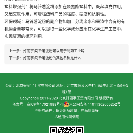
塑料增强剂：将马铃薯淀粉添加在聚氨酯塑料中，既起填充作用，
又起交联作用，可增强塑料产品的强度、硬度和抗磨性。
环保领域：马铃薯淀粉的副产物如加工分离废水和署渣中含有的有
机物含量非常高，可以提取一些化学成分应用在化学生产工艺中，
实现资源的循环利用。
上一条：
好丽宇|马铃薯淀粉可以用于制药工业吗
下一条：
好丽宇|马铃薯淀粉的其他名称是什么
公司：北京好丽宇工贸有限公司 地址：北京市顺义区牛栏山镇牛汇北三街9号3
幢1层
Copyright © 2011-2020 北京好丽宇工贸有限公司 版权所有
备案号：京ICP备17021988号-1
京公网安备 11011302005252号
严格的品控，保证出品质量，产品质量好
JS通用代码调用