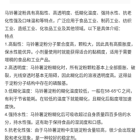
马铃薯淀粉
具有高黏性、高透明度、低糊化温度、强持水性、抗老
化性强及口味温和等特点，广泛应用于食品工业、制药工业、纺织
工业、造纸工业、化妆品工业及其他领域。以下是具体介绍：
特点
1.高黏性：
马铃薯淀粉
分子聚合度高，颗粒大，因此具有高膨胀度，
保水性能优异。小剂量使用时就能获得适合的黏稠度，适用于需要
增稠的食品和工业产品。
2.高透明度：马铃薯淀粉糊化时，所有淀粉颗粒基本上全部膨胀、破
裂，光线穿透时基本无阻碍，因此糊化后的溶液透明度高。这得益
于淀粉分子结构中存在的磷酸基。
3.低糊化温度：马铃薯淀粉的糊化温度较低，一般在58-65℃之间，
有利于节省能耗。在较低的温度下就能糊化，且糊化后黏度增加速
度快。
4.强持水性：马铃薯淀粉糊化后可吸收超过自身质量四百多倍的水
分，持水性强。这有助于保持食品的湿润度和口感。
5.抗老化性强：由于马铃薯淀粉中支链淀粉含量较高，很少会出现凝
胶和老化现象，是一种较好的稳定剂。