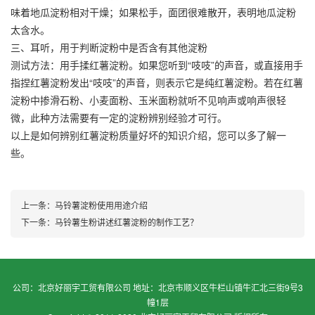
味着地瓜淀粉相对干燥；如果松手，面团很难散开，表明地瓜淀粉
太含水。
三、耳听，用于判断淀粉中是否含有其他淀粉
测试方法：用手揉红薯淀粉。如果您听到“吱吱”的声音，或直接用手
指捏红薯淀粉发出“吱吱”的声音，则表示它是纯红薯淀粉。若在红薯
淀粉中掺滑石粉、小麦面粉、玉米面粉就听不见响声或响声很轻
微，此种方法需要有一定的淀粉辨别经验才可行。
以上是如何辨别红薯淀粉质量好坏的知识介绍，您可以多了解一
些。
上一条：
马铃薯淀粉使用用途介绍
下一条：
马铃薯生粉讲述红薯淀粉的制作工艺？
公司：北京好丽宇工贸有限公司 地址：北京市顺义区牛栏山镇牛汇北三街9号3
幢1层