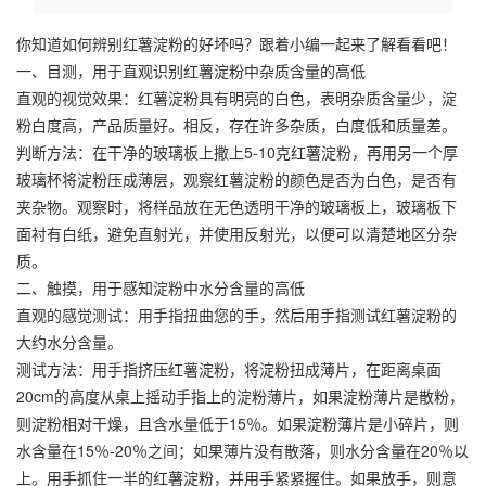
你知道如何辨别
红薯淀粉
的好坏吗？跟着小编一起来了解看看吧！
一、目测，用于直观识别
红薯淀粉
中杂质含量的高低
直观的视觉效果：红薯淀粉具有明亮的白色，表明杂质含量少，淀
粉白度高，产品质量好。相反，存在许多杂质，白度低和质量差。
判断方法：在干净的玻璃板上撒上5-10克红薯淀粉，再用另一个厚
玻璃杯将淀粉压成薄层，观察红薯淀粉的颜色是否为白色，是否有
夹杂物。观察时，将样品放在无色透明干净的玻璃板上，玻璃板下
面衬有白纸，避免直射光，并使用反射光，以便可以清楚地区分杂
质。
二、触摸，用于感知淀粉中水分含量的高低
直观的感觉测试：用手指扭曲您的手，然后用手指测试红薯淀粉的
大约水分含量。
测试方法：用手指挤压红薯淀粉，将淀粉扭成薄片，在距离桌面
20cm的高度从桌上摇动手指上的淀粉薄片，如果淀粉薄片是散粉，
则淀粉相对干燥，且含水量低于15％。如果淀粉薄片是小碎片，则
水含量在15％-20％之间；如果薄片没有散落，则水分含量在20％以
上。用手抓住一半的红薯淀粉，并用手紧紧握住。如果放手，则意