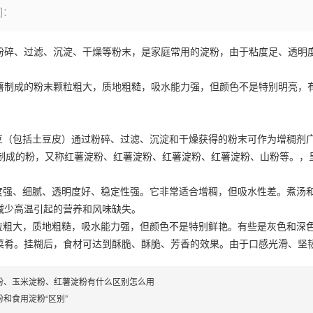
]：
粉碎、过滤、沉淀、干燥等粉末，是家庭常用的淀粉，由于粘度足、透明
薯制成的粉末颗粒粗大，质地粗糙，吸水能力强，但颜色不是特别明亮，
土豆（包括土豆皮）通过粉碎、过滤、沉淀和干燥获得的粉末可作为增稠剂
薯制成的粉，又称红薯淀粉、红薯淀粉、红薯淀粉、红薯淀粉、山粉等。，
粘度强、细腻、透明度好、稳定性强。它非常适合增稠，但吸水性差。煮汤
减少高温引起的营养和风味缺失。
颗粒粗大，质地粗糙，吸水能力强，但颜色不是特别鲜艳。有些是灰色和深
菜肴。挂糊后，食材可达到酥脆、酥脆、芳香的效果。由于口感光滑、坚
粉、玉米淀粉、红薯淀粉有什么区别怎么用
粉和食用淀粉“区别”