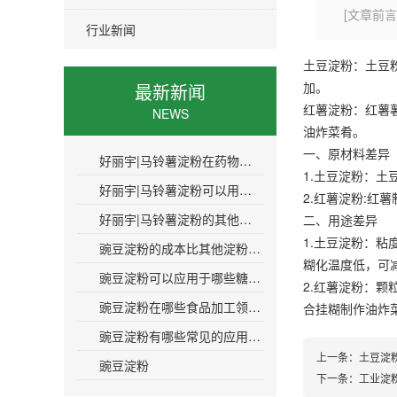
[文章前言
行业新闻
土豆淀粉：土豆
加。
最新新闻
红薯淀粉
：红薯
NEWS
油炸菜肴。
一、原材料差异
好丽宇|马铃薯淀粉在药物制剂中的作用是什么
1.土豆淀粉：
好丽宇|马铃薯淀粉可以用于制药工业吗
2.
红薯淀粉
:红
好丽宇|马铃薯淀粉的其他名称是什么
二、用途差异
1.土豆淀粉：
豌豆淀粉的成本比其他淀粉高多少呢
糊化温度低，可
豌豆淀粉可以应用于哪些糖果生产领域呢
2.红薯淀粉：
豌豆淀粉在哪些食品加工领域有应用价值
合挂糊制作油炸
豌豆淀粉有哪些常见的应用场景和案例吗
上一条：
土豆淀
豌豆淀粉
下一条：
工业淀