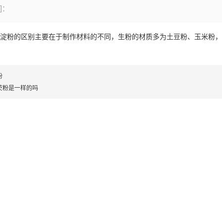
]：
和淀粉的区别主要在于制作材料的不同，生粉的材质多为土豆粉、玉米粉
粉
芡粉是一样的吗