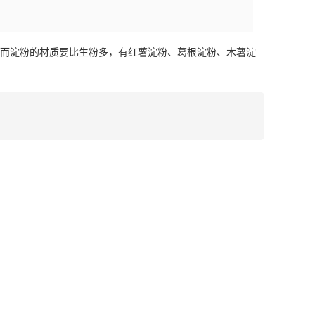
，而淀粉的材质要比生粉多，有
红薯淀粉
、葛根淀粉、木薯淀