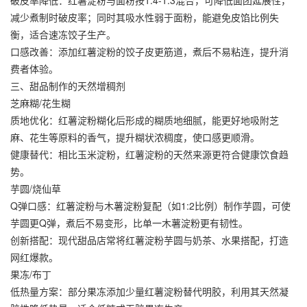
破皮率降低：红薯淀粉与面粉按1:4-1:3混合，可降低面团延展性，
减少煮制时破皮率；同时其吸水性弱于面粉，能避免皮馅比例失
衡，适合速冻饺子生产。
口感改善：添加红薯淀粉的饺子皮更筋道，煮后不易粘连，提升消
费者体验。
三、甜品制作的天然增稠剂
芝麻糊/花生糊
质地优化：红薯淀粉糊化后形成的糊质地细腻，能更好地吸附芝
麻、花生等原料的香气，提升糊状浓稠度，使口感更顺滑。
健康替代：相比
玉米淀粉
，红薯淀粉的天然来源更符合健康饮食趋
势。
芋圆/烧仙草
Q弹口感：红薯淀粉与木薯淀粉复配（如1:2比例）制作芋圆，可使
芋圆更Q弹，煮后不易变形，比单一木薯淀粉更有韧性。
创新搭配：现代甜品店常将红薯淀粉芋圆与奶茶、水果搭配，打造
网红爆款。
果冻/布丁
低热量方案：部分果冻添加少量红薯淀粉替代明胶，利用其天然凝