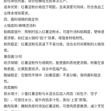
胶性降低热量，适合低糖或无胶果冻生产。
成本优势：红薯淀粉价格低于明胶，且来源更可持续，符合食品工
业降本增效需求。
四、酱料增稠的稳定剂
火锅底料/麻辣烫汤料
粘稠度提升：熬制时加入红薯淀粉水，可提升汤料粘稠度，使味道
更浓郁，如红油火锅的“挂汁”效果，增强食材吸附性。
耐热稳定：红薯淀粉在高温下不易分层，适合长时间煮制的火锅场
景。
番茄酱/沙司
经济增稠：红薯淀粉作为增稠剂，能使酱料质地更浓稠，附着在食
物表面，比果胶更经济，适合中低端产品。
酸碱稳定：在酸性环境中（如番茄酱）不易分解，保持酱料稳定
性。
肉类腌料
锁水增汁：少量红薯淀粉与水混合后加入肉馅（如包子、饺子
馅），可锁住水分，提升肉馅多汁性，类似“上浆”原理。
嫩肉效果：腌制肉类时添加红薯淀粉，可使肉质更嫩滑，减少烹饪