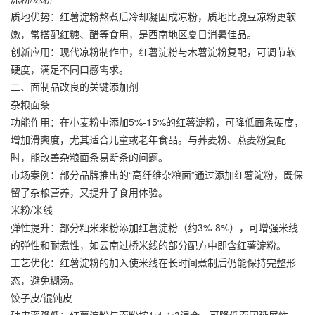
质地优势：红薯淀粉熬煮后冷却凝固成凉粉，质地比豌豆凉粉更软
嫩，常搭配红糖、醋等食用，是西南地区夏日消暑佳品。
创新应用：现代凉粉制作中，红薯淀粉与木薯淀粉复配，可调节软
硬度，满足不同口感需求。
二、面制品改良的关键添加剂
杂粮面条
功能作用：在小麦粉中添加5%-15%的红薯淀粉，可降低面条硬度，
增加滑爽度，尤其适合儿童或老年食品。与荞麦粉、燕麦粉复配
时，能改善杂粮面条易断条的问题。
市场案例：部分品牌推出的“高纤维杂粮面”通过添加红薯淀粉，既保
留了杂粮营养，又提升了食用体验。
米粉/米线
弹性提升：部分籼米米粉添加红薯淀粉（约3%-8%），可增强米线
的弹性和耐煮性，如云南过桥米线的部分配方中即含红薯淀粉。
工艺优化：红薯淀粉的加入使米线在长时间煮制后仍能保持完整形
态，避免糊汤。
饺子皮/馄饨皮