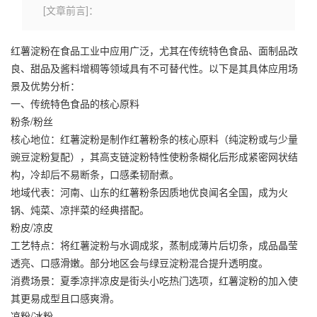
[文章前言]：
红薯淀粉
在食品工业中应用广泛，尤其在传统特色食品、面制品改
良、甜品及酱料增稠等领域具有不可替代性。以下是其具体应用场
景及优势分析：
一、传统特色食品的核心原料
粉条/粉丝
核心地位：
红薯淀粉
是制作红薯粉条的核心原料（纯淀粉或与少量
豌豆淀粉复配），其高支链淀粉特性使粉条糊化后形成紧密网状结
构，冷却后不易断条，口感柔韧耐煮。
地域代表：河南、山东的红薯粉条因质地优良闻名全国，成为火
锅、炖菜、凉拌菜的经典搭配。
粉皮/凉皮
工艺特点：将红薯淀粉与水调成浆，蒸制成薄片后切条，成品晶莹
透亮、口感滑嫩。部分地区会与
绿豆淀粉
混合提升透明度。
消费场景：夏季凉拌凉皮是街头小吃热门选项，红薯淀粉的加入使
其更易成型且口感爽滑。
凉粉/冰粉