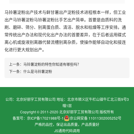
马铃薯淀粉
出产技术与鲜甘薯出产淀粉技术进程根本一样，但工业
出产
马铃薯淀粉
马铃薯淀粉比手艺出产简单。首要是由质料的洗
刷、磨碎、筛分、别离蛋白质、清洁、脱水和枯燥等工序安排。通
常传统出产办法和现代化出产办法的首要差异，在于后者运用碟式
离心机或旋液别离器代替流槽别离杂质，使操作能够自动化和接连
化进行更大规划出产。
上一条：
马铃薯淀粉的特性你知道有哪些吗？
下一条：
什么是马铃薯淀粉
公司：北京好丽宇工贸有限公司 地址：北京市顺义区牛栏山镇牛汇北三街9号3
幢1层
Copyright © 2011-2020 北京好丽宇工贸有限公司 版权所有
备案号：京ICP备17021988号-1
京公网安备 11011302005252号
严格的品控，保证出品质量，产品质量好
JS通用代码调用