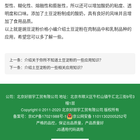
型性、糊化性、熔融性和膨胀性，所以还可以增加酸奶的粘度、透
明度和口味。添加了土豆淀粉制成的酸奶，具有良好的风味并且增
加了食用品质。
以上就是豌豆淀粉价格小编介绍土豆淀粉在肉制品中和乳制品种的
应用，希望您可以多了解一些。
上一条：
介绍关于你所不知道土豆淀粉的一些应用知识？
下一条：
介绍土豆淀粉的一些相关应用知识？
公司：北京好丽宇工贸有限公司 地址：北京市顺义区牛栏山镇牛汇北三街9号3
幢1层
Copyright © 2011-2020 北京好丽宇工贸有限公司 版权所有
备案号：京ICP备17021988号-1
京公网安备 11011302005252号
严格的品控，保证出品质量，产品质量好
JS通用代码调用