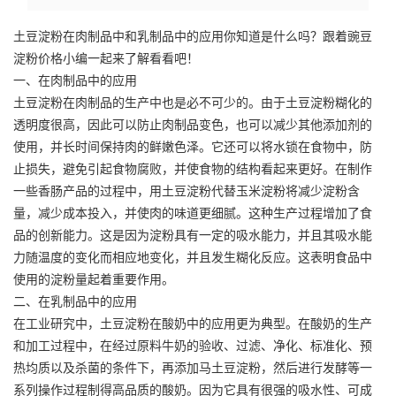
土豆淀粉在肉制品中和乳制品中的应用你知道是什么吗？跟着豌豆
淀粉价格小编一起来了解看看吧！
一、在肉制品中的应用
土豆淀粉在肉制品的生产中也是必不可少的。由于土豆淀粉糊化的
透明度很高，因此可以防止肉制品变色，也可以减少其他添加剂的
使用，并长时间保持肉的鲜嫩色泽。它还可以将水锁在食物中，防
止损失，避免引起食物腐败，并使食物的结构看起来更好。在制作
一些香肠产品的过程中，用土豆淀粉代替
玉米淀粉
将减少淀粉含
量，减少成本投入，并使肉的味道更细腻。这种生产过程增加了食
品的创新能力。这是因为淀粉具有一定的吸水能力，并且其吸水能
力随温度的变化而相应地变化，并且发生糊化反应。这表明食品中
使用的淀粉量起着重要作用。
二、在乳制品中的应用
在工业研究中，土豆淀粉在酸奶中的应用更为典型。在酸奶的生产
和加工过程中，在经过原料牛奶的验收、过滤、净化、标准化、预
热均质以及杀菌的条件下，再添加马土豆淀粉，然后进行发酵等一
系列操作过程制得高品质的酸奶。因为它具有很强的吸水性、可成