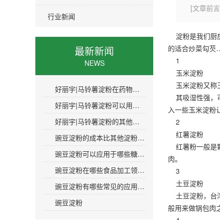
[文章前言
行业新闻
淀粉是我们厨房
的适合炒菜勾芡
最新新闻
1
NEWS
玉米淀粉
玉米淀粉又称玉
好丽宇|马铃薯淀粉在药物制剂中的作用是什么
其吸湿性强，可
好丽宇|马铃薯淀粉可以用于制药工业吗
入一些玉米淀粉
好丽宇|马铃薯淀粉的其他名称是什么
2
红薯淀粉
豌豆淀粉的成本比其他淀粉高多少呢
红薯粉一般是颗
豌豆淀粉可以应用于哪些糖果生产领域呢
肉。
豌豆淀粉在哪些食品加工领域有应用价值
3
土豆淀粉
豌豆淀粉有哪些常见的应用场景和案例吗
土豆淀粉，台湾
豌豆淀粉
般用来做锅包肉