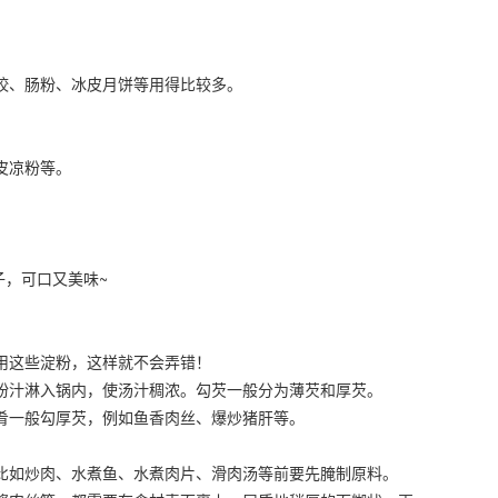
饺、肠粉、冰皮月饼等用得比较多。
皮凉粉等。
，可口又美味~
用这些淀粉，这样就不会弄错！
粉汁淋入锅内，使汤汁稠浓。勾芡一般分为薄芡和厚芡。
肴一般勾厚芡，例如鱼香肉丝、爆炒猪肝等。
比如炒肉、水煮鱼、水煮肉片、滑肉汤等前要先腌制原料。