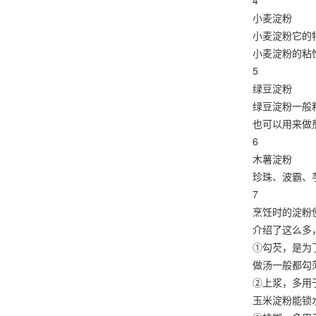
4
小麦淀粉
小麦淀粉它的特
小麦淀粉的粘性
5
绿豆淀粉
绿豆淀粉一般粘
也可以用来做煎
6
木薯淀粉
珍珠、波霸、芋
7
烹饪时的淀粉
介绍了这么多，
①勾芡，是为了
做汤一般都勾薄
②上浆，多用于
玉米淀粉能锁水