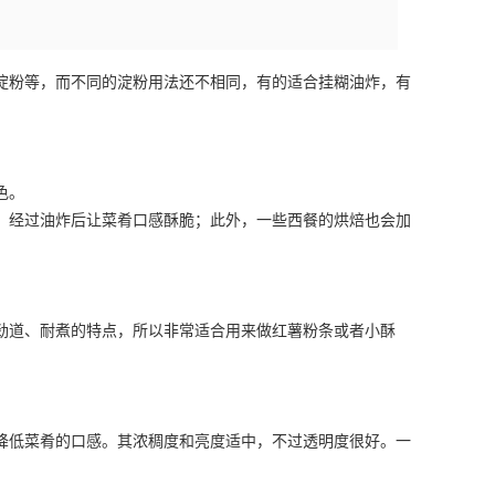
淀粉等，而不同的淀粉用法还不相同，有的适合挂糊油炸，有
色。
，经过油炸后让菜肴口感酥脆；此外，一些西餐的烘焙也会加
劲道、耐煮的特点，所以非常适合用来做红薯粉条或者小酥
降低菜肴的口感。其浓稠度和亮度适中，不过透明度很好。一