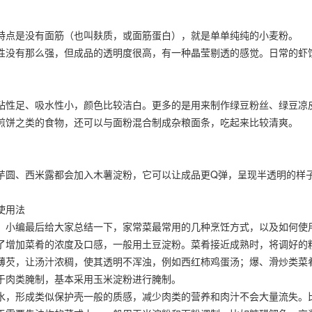
点是没有面筋（也叫麸质，或面筋蛋白），就是单单纯纯的小麦粉。
没有那么强，但成品的透明度很高，有一种晶莹剔透的感觉。日常的虾
性足、吸水性小，颜色比较洁白。更多的是用来制作绿豆粉丝、绿豆凉
饼之类的食物，还可以与面粉混合制成杂粮面条，吃起来比较清爽。
圆、西米露都会加入木薯淀粉，它可以让成品更Q弹，呈现半透明的样子
使用法
小编最后给大家总结一下，家常菜最常用的几种烹饪方式，以及如何使
增加菜肴的浓度及口感，一般用土豆淀粉。菜肴接近成熟时，将调好的
芡，让汤汁浓稠，使其透明不浑浊，例如西红柿鸡蛋汤；爆、滑炒类菜
肉类腌制，基本采用玉米淀粉进行腌制。
，形成类似保护壳一般的质感，减少肉类的营养和肉汁不会大量流失。