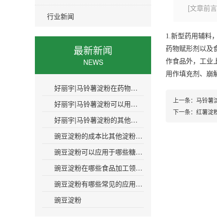
[文章前
行业新闻
1.新型药用辅
最新新闻
药物赋形剂以及
NEWS
作食品外，工业
用作填充剂、崩
好丽宇|马铃薯淀粉在药物制剂中的作用是什么
上一条：
马铃薯
好丽宇|马铃薯淀粉可以用于制药工业吗
下一条：
红薯淀
好丽宇|马铃薯淀粉的其他名称是什么
豌豆淀粉的成本比其他淀粉高多少呢
豌豆淀粉可以应用于哪些糖果生产领域呢
豌豆淀粉在哪些食品加工领域有应用价值
豌豆淀粉有哪些常见的应用场景和案例吗
豌豆淀粉