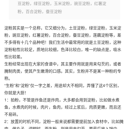
豆淀粉，绿豆淀粉，玉米淀粉，豌豆淀粉，红薯淀
粉，百合淀粉，蚕豆淀粉
淀粉其实是一个总称，它又细分为，土豆淀粉，
绿豆淀粉
，
玉米淀
粉
，豌豆淀粉，
红薯淀粉
，百合淀粉，蚕豆淀粉，莲藕淀粉等，差
不多得有十几个品种吧！我们生活中最常用的就是土豆淀粉，这种
淀粉粘性比较足，质地比较细，色泽比较白，唯一的缺点是，吸水
性比较差。
生粉经常出现在大家的食谱中，其主要作用就是用来勾芡的，或者
腌制肉类，使其产生嫩滑的口感。其实，生粉并不是某一种粉的专
称。
“生粉”和“淀粉”仅一字之差，用途却大不相同，弄懂了这4个区别，
你就是大厨！
1：拍粉，不管是炸鱼还是炸肉，大多都会用到淀粉，比如做水煮
鱼，水煮肉的时候，肉片，鱼肉，经过上浆后，肉质更嫩，而且还
不易碎。
2：放置的时机不同，淀粉一般来说都需要提前加入食材中，比如腌
肉，做丸子，调糊时，而生粉，则是用来勾芡，要最后放入锅中，