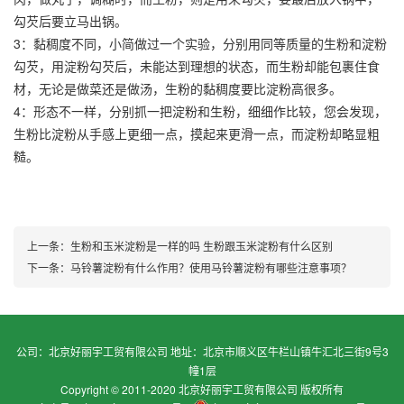
勾芡后要立马出锅。
3：黏稠度不同，小简做过一个实验，分别用同等质量的生粉和淀粉
勾芡，用淀粉勾芡后，未能达到理想的状态，而生粉却能包裹住食
材，无论是做菜还是做汤，生粉的黏稠度要比淀粉高很多。
4：形态不一样，分别抓一把淀粉和生粉，细细作比较，您会发现，
生粉比淀粉从手感上更细一点，摸起来更滑一点，而淀粉却略显粗
糙。
上一条：
生粉和玉米淀粉是一样的吗 生粉跟玉米淀粉有什么区别
下一条：
马铃薯淀粉有什么作用？使用马铃薯淀粉有哪些注意事项？
公司：北京好丽宇工贸有限公司 地址：北京市顺义区牛栏山镇牛汇北三街9号3
幢1层
Copyright © 2011-2020 北京好丽宇工贸有限公司 版权所有