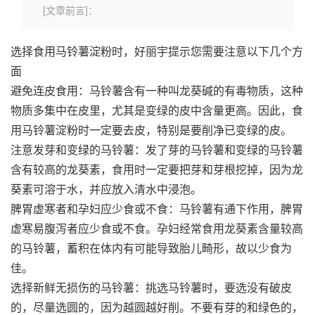
[文章前言]：
选择食用
马铃薯淀粉
时，好丽宇提示您需要注意以下几个方
面
避免连皮食用：马铃薯含有一种叫龙葵碱的有毒物质，这种
物质多集中在皮里，尤其是变绿的皮中含量更高。因此，食
用
马铃薯淀粉
时一定要去皮，特别是要削净已变绿的皮。
注意发芽和变绿的马铃薯：发了芽的马铃薯和变绿的马铃薯
含有较高的龙葵素，食用时一定要把芽和芽根挖掉，因为龙
葵素可溶于水，并应放入清水中浸泡。
脾胃虚寒者和孕妇应少食或不食：马铃薯有通下作用，脾胃
虚寒易腹泻者应少食或不食。孕妇经常食用龙葵素含量较高
的马铃薯，蓄积在体内有可能导致胎儿畸形，故以少食为
佳。
选择新鲜无损伤的马铃薯：挑选马铃薯时，要选没有破皮
的，尽量选圆的，因为越圆越好削。不要有芽的和绿色的，