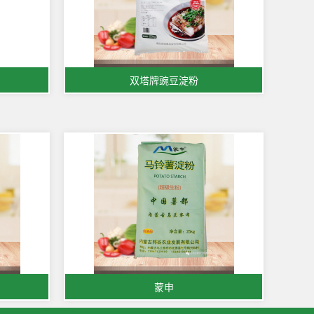
双塔牌豌豆淀粉
蒙申