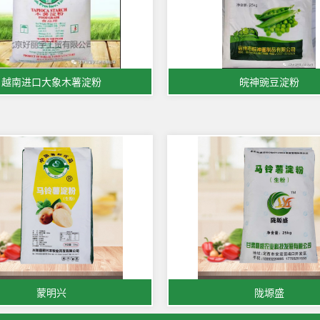
越南进口大象木薯淀粉
皖神豌豆淀粉
蒙明兴
陇塬盛