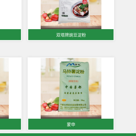
双塔牌豌豆淀粉
蒙申