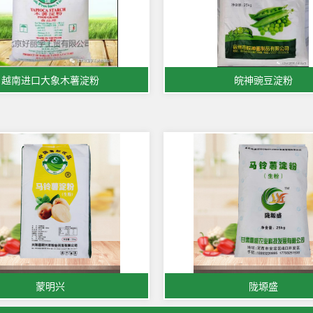
越南进口大象木薯淀粉
皖神豌豆淀粉
蒙明兴
陇塬盛