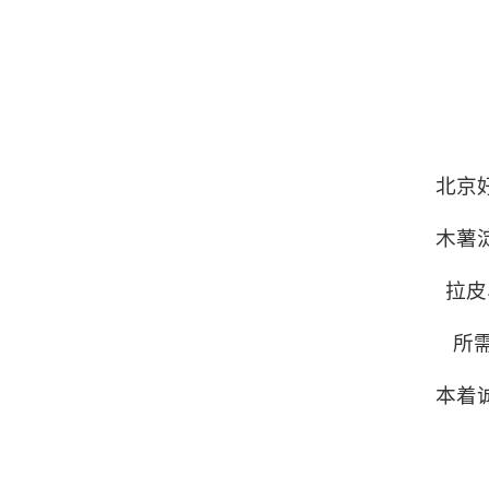
北京
木薯
拉皮
所需
本着