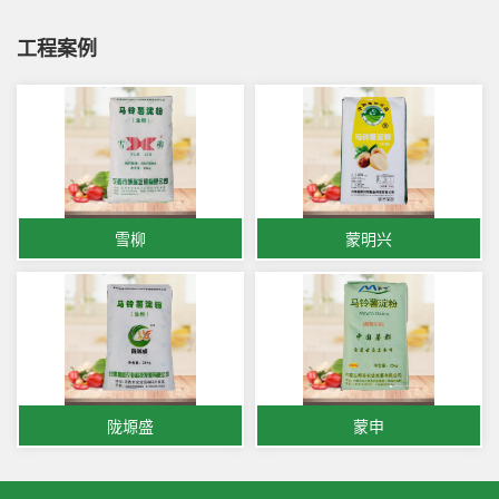
工程案例
雪柳
蒙明兴
陇塬盛
蒙申